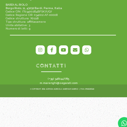
BARDI AL RIOLO
Borgo Riolo, 11, 43032 Bardi, Parma, Italia
Codice CIN: IT034002B4BFSK7UQ7
Codice Regione CIR: 034002-AF-00008
Codice struttura: X01116
Tipo struttura: affittacamere
Unita abitative: 3
Numero di letti: 9
CONTATTI
(+39) 3460447785
m.marenghi@segarati.com
© COPYRIGHT 2026 AZIENDA AGRICOLA MARENGHI MARINO
| P.IVA: 01943250348