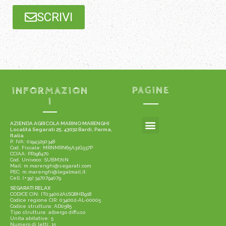
SCRIVI
INFORMAZION
PAGINE
I
AZIENDA AGRICOLA MARINO MARENGHI
Località Segarati 25, 43032 Bardi, Parma,
Italia
P. IVA: 01943250348
Cod. Fiscale: MRNMRN65A31G337P
CCIAA: PR196470
Cod. Univoco: SUBM70N
Mail: m.marenghi@segarati.com
PEC: m.marenghi@legalmail.it
Cell. (+39) 3470794079
SEGARATI RELAX
CODICE CIN: IT034002A1SQ8HB918
Codice regione CIR: 034002-AL-00005
Codice struttura: AD0585
Tipo struttura: albergo diffuso
Unita abitative: 5
Numero di letti: 15