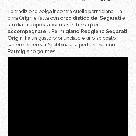
La tradizione belga incontra quella parmigiana! La
birra Origin è fatta con
orzo distico dei Segarati
e
studiata apposta da mastri birrai per
accompagnare il Parmigiano Reggiano Segarati
Origin
: ha un gusto pronunciato e uno spiccato
sapore di cereali. Si abbina alla perfezione
con il
Parmigiano 30 mesi
.