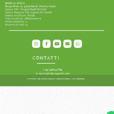
BARDI AL RIOLO
Borgo Riolo, 11, 43032 Bardi, Parma, Italia
Codice CIN: IT034002B4BFSK7UQ7
Codice Regione CIR: 034002-AF-00008
Codice struttura: X01116
Tipo struttura: affittacamere
Unita abitative: 3
Numero di letti: 9
CONTATTI
(+39) 3460447785
m.marenghi@segarati.com
© COPYRIGHT 2026 AZIENDA AGRICOLA MARENGHI MARINO
| P.IVA: 01943250348