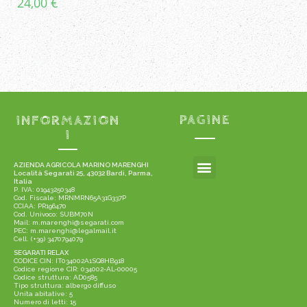
24,00
€
INFORMAZION
PAGINE
I
AZIENDA AGRICOLA MARINO MARENGHI
Località Segarati 25, 43032 Bardi, Parma,
Italia
P. IVA: 01943250348
Cod. Fiscale: MRNMRN65A31G337P
CCIAA: PR196470
Cod. Univoco: SUBM70N
Mail: m.marenghi@segarati.com
PEC: m.marenghi@legalmail.it
Cell. (+39) 3470794079
SEGARATI RELAX
CODICE CIN: IT034002A1SQ8HB918
Codice regione CIR: 034002-AL-00005
Codice struttura: AD0585
Tipo struttura: albergo diffuso
Unita abitative: 5
Numero di letti: 15