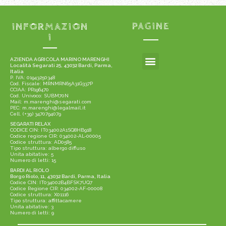
INFORMAZION
PAGINE
I
AZIENDA AGRICOLA MARINO MARENGHI
Località Segarati 25, 43032 Bardi, Parma,
Italia
P. IVA: 01943250348
Cod. Fiscale: MRNMRN65A31G337P
CCIAA: PR196470
Cod. Univoco: SUBM70N
Mail: m.marenghi@segarati.com
PEC: m.marenghi@legalmail.it
Cell. (+39) 3470794079
SEGARATI RELAX
CODICE CIN: IT034002A1SQ8HB918
Codice regione CIR: 034002-AL-00005
Codice struttura: AD0585
Tipo struttura: albergo diffuso
Unita abitative: 5
Numero di letti: 15
BARDI AL RIOLO
Borgo Riolo, 11, 43032 Bardi, Parma, Italia
Codice CIN: IT034002B4BFSK7UQ7
Codice Regione CIR: 034002-AF-00008
Codice struttura: X01116
Tipo struttura: affittacamere
Unita abitative: 3
Numero di letti: 9