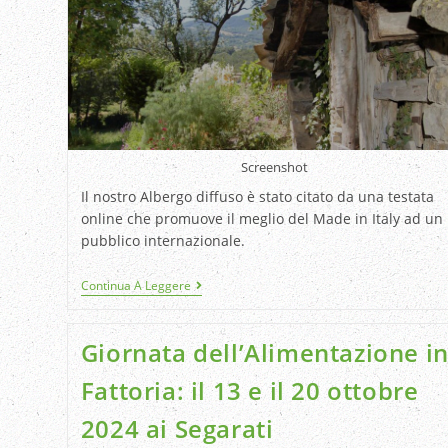
Screenshot
Il nostro Albergo diffuso è stato citato da una testata
online che promuove il meglio del Made in Italy ad un
pubblico internazionale.
Continua A Leggere
Giornata dell’Alimentazione i
Fattoria: il 13 e il 20 ottobre
2024 ai Segarati