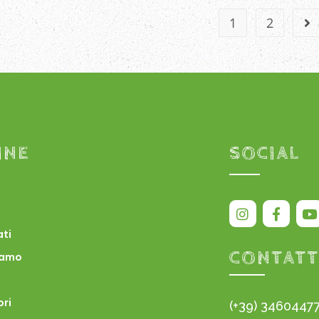
1
2
INE
SOCIAL
ati
CONTATT
iamo
ori
(+39) 3460447