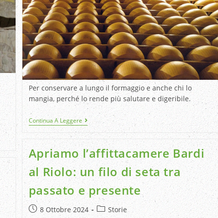
Per conservare a lungo il formaggio e anche chi lo
mangia, perché lo rende più salutare e digeribile.
Continua A Leggere
Apriamo l’affittacamere Bardi
n
al Riolo: un filo di seta tra
passato e presente
8 Ottobre 2024
Storie