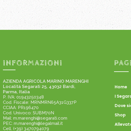
INFORMAZIONI
PAG
AZIENDA AGRICOLA MARINO MARENGHI
Località Segarati 25, 43032 Bardi,
Home
Parma, Italia
I Segar
P. IVA: 01943250348
Cod. Fiscale: MRNMRN65A31G337P
Dove s
CCIAA: PR196470
Cod. Univoco: SUBM70N
Shop
Mail: m.marenghi@segarati.com
PEC: m.marenghi@legalmail.it
Allevat
Cell. (+39) 3470794079