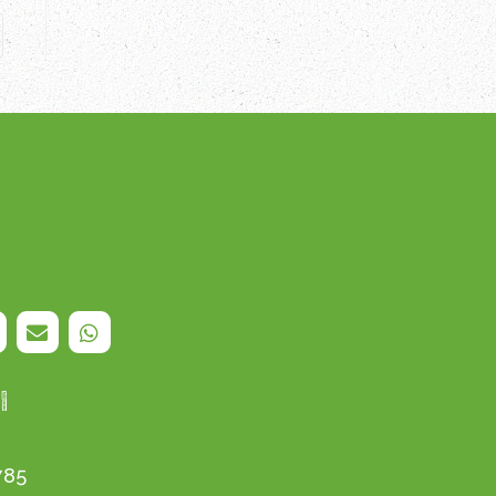
I
785